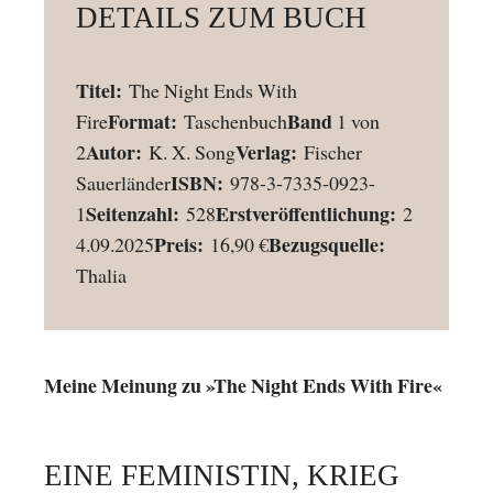
DETAILS ZUM BUCH
Titel:
The Night Ends With
Format:
Band
Fire
Taschenbuch
1 von
Autor:
Verlag:
2
K. X. Song
Fischer
ISBN:
Sauerländer
978-3-7335-0923-
Seitenzahl:
Erstveröffentlichung:
1
528
2
Preis:
Bezugsquelle:
4.09.2025
16,90 €
Thalia
Meine Meinung zu »The Night Ends With Fire«
EINE FEMINISTIN, KRIEG