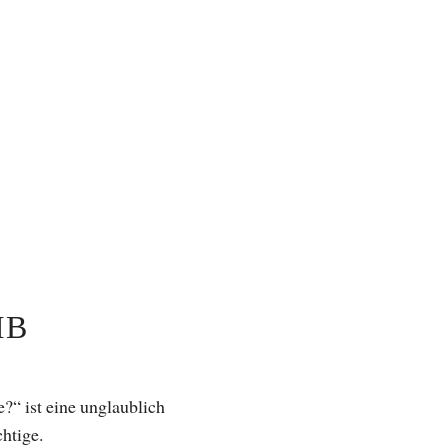
IB
?“ ist eine unglaublich
chtige.