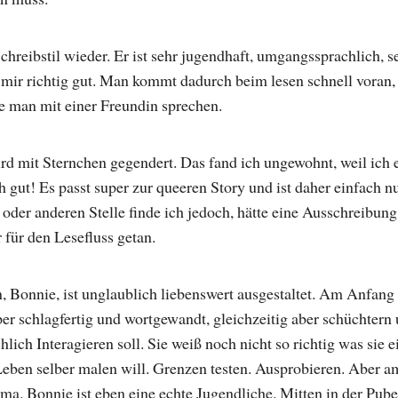
chreibstil wieder. Er ist sehr jugendhaft, umgangssprachlich, s
t mir richtig gut. Man kommt dadurch beim lesen schnell voran,
e man mit einer Freundin sprechen.
d mit Sternchen gegendert. Das fand ich ungewohnt, weil ich e
h gut! Es passt super zur queeren Story und ist daher einfach 
 oder anderen Stelle finde ich jedoch, hätte eine Ausschreibun
für den Lesefluss getan.
, Bonnie, ist unglaublich liebenswert ausgestaltet. Am Anfang 
super schlagfertig und wortgewandt, gleichzeitig aber schüchtern 
ich Interagieren soll. Sie weiß noch nicht so richtig was sie e
r Leben selber malen will. Grenzen testen. Ausprobieren. Aber 
 Bonnie ist eben eine echte Jugendliche. Mitten in der Puber