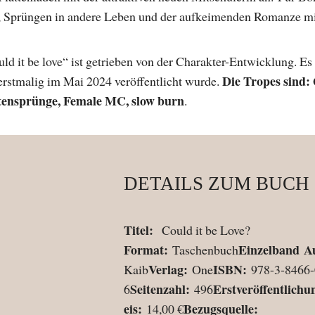
s, Sprüngen in andere Leben und der aufkeimenden Romanze m
d it be love“ ist getrieben von der Charakter-Entwicklung. Es 
Die Tropes sind: 
rstmalig im Mai 2024 veröffentlicht wurde.
tensprünge, Female MC, slow burn
.
DETAILS ZUM BUCH
Titel:
Could it be Love?
Format:
Einzelband
A
Taschenbuch
Verlag:
ISBN:
Kaib
One
978-3-8466-
Seitenzahl:
Erstveröffentlichu
6
496
eis:
Bezugsquelle:
14,00 €