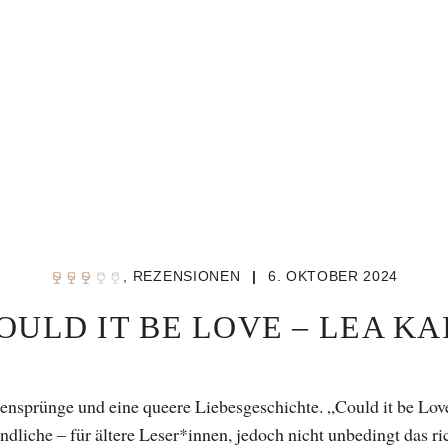
,
REZENSIONEN
|
6. OKTOBER 2024
OULD IT BE LOVE – LEA KA
tensprünge und eine queere Liebesgeschichte. „Could it be Love
dliche – für ältere Leser*innen, jedoch nicht unbedingt das ri