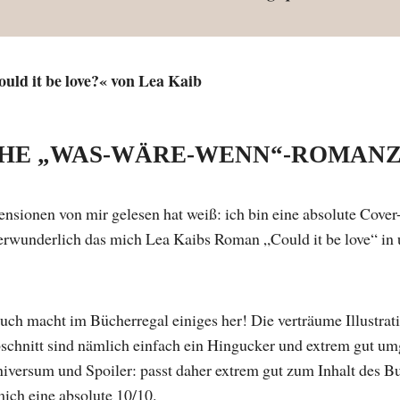
uld it be love?« von Lea Kaib
HE „WAS-WÄRE-WENN“-ROMAN
nsionen von mir gelesen hat weiß: ich bin eine absolute Cover-
erwunderlich das mich Lea Kaibs Roman „Could it be love“ in
uch macht im Bücherregal einiges her! Die verträume Illustra
chnitt sind nämlich einfach ein Hingucker und extrem gut um
iversum und Spoiler: passt daher extrem gut zum Inhalt des Buc
mich eine absolute 10/10.