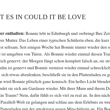
 ES IN COULD IT BE LOVE
er enthalten:
Bonnie lebt in Edinburgh und verbringt Ihre Zeit
rer Mutter. Das Leben einer typischen Schülerin eben, die kur
ist seltsam. Seit einigen Woche hat Bonnie immer wieder den 
 ist umgeben von Türen. Als Bonnie wieder einmal diesen Trau
h genervt: der Morgen fängt schon komplett falsch an, sie stre
ndin ist genervt und Bonnie vermisst wieder einmal schrecklich
 sich etwas abzulenken, beschließt sie in den Plattenladen zu 
 wird Bonnie plötzlich ganz komisch. Ein helles Licht blendet 
indet sie sich am Gardasee wieder. Mit ihrer Mum und ihrem Da
in Traum? Nein, dafür fühlt es sich viel zu real an. In den nä
 Parallell-Welt zu gelangen und schlau aus dem Erlebnis zu wer
Plattenladen mit der attraktiven neuen Mitschülerin an. Für Bo