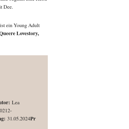
it Dee.
ist ein Young Adult
Queere Lovestory,
utor:
Lea
0212-
ng:
Pr
31.05.2024