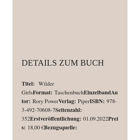
DETAILS ZUM BUCH
Titel:
Wilder
Format:
Einzelband
Au
Girls
Taschenbuch
tor:
Verlag:
ISBN:
Rory Power
Piper
978-
Seitenzahl:
3-492-70608-7
Erstveröffentlichung:
Prei
352
01.09.2022
s:
Bezugsquelle:
18,00 €