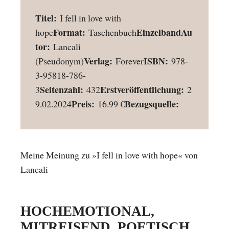
Titel:
I fell in love with
Format:
Einzelband
Au
hope
Taschenbuch
tor:
Lancali
Verlag:
ISBN:
(Pseudonym)
Forever
978-
3-95818-786-
Seitenzahl:
Erstveröffentlichung:
3
432
2
Preis:
Bezugsquelle:
9.02.2024
16.99 €
Meine Meinung zu »I fell in love with hope« von
Lancali
HOCHEMOTIONAL,
MITREISEND, POETISCH